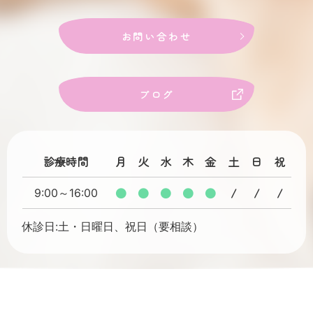
お問い合わせ
ブログ
診療時間
月
火
水
木
金
土
日
祝
●
●
●
●
●
/
/
/
9:00～16:00
休診日:土・日曜日、祝日（要相談）